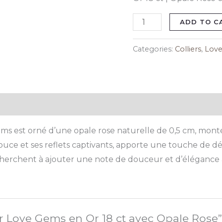
ct
avec
ADD TO C
Opale
Rose
Categories:
Colliers
,
Lov
quantity
 Gems est orné d’une opale rose naturelle de 0,5 cm, mon
 douce et ses reflets captivants, apporte une touche de dé
i cherchent à ajouter une note de douceur et d’élégance 
ier Love Gems en Or 18 ct avec Opale Rose”