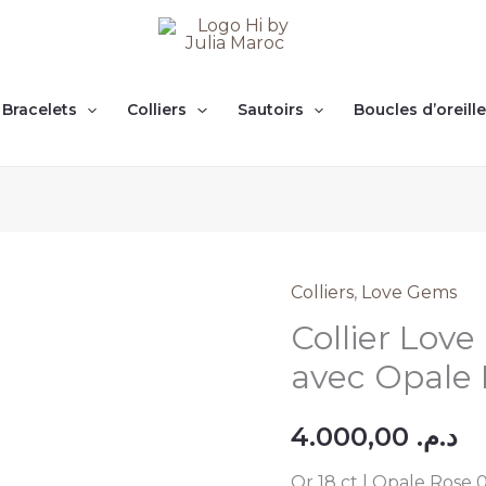
Bracelets
Colliers
Sautoirs
Boucles d’oreill
Colliers
,
Love Gems
Collier
Collier Lov
Love
Gems
avec Opale
en
Or
4.000,00
د.م.
18
Or 18 ct | Opale Rose 