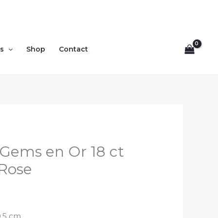
es
Shop
Contact
e Gems en Or 18 ct
 Rose
0,5 cm