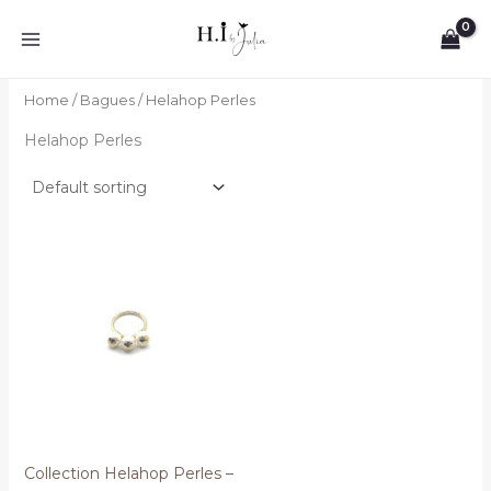
Skip
to
content
Home
/
Bagues
/ Helahop Perles
Helahop Perles
Collection Helahop Perles –