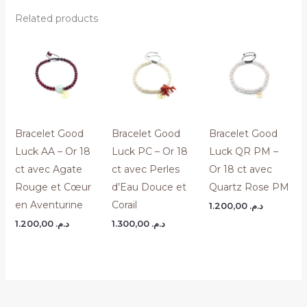
Related products
Bracelet Good
Bracelet Good
Bracelet Good
Luck AA – Or 18
Luck PC – Or 18
Luck QR PM –
ct avec Agate
ct avec Perles
Or 18 ct avec
Rouge et Cœur
d’Eau Douce et
Quartz Rose PM
en Aventurine
Corail
1.200,00
د.م.
1.200,00
د.م.
1.300,00
د.م.